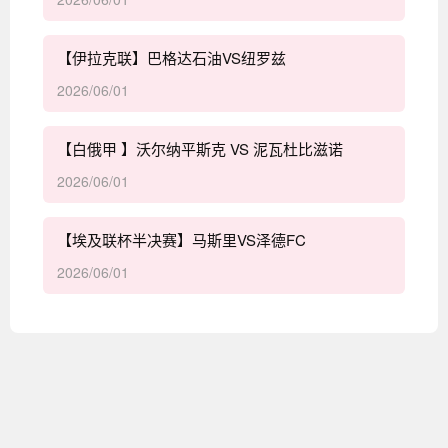
【伊拉克联】巴格达石油VS纽罗兹
2026/06/01
【白俄甲 】沃尔纳平斯克 VS 泥瓦杜比滋诺
2026/06/01
【埃及联杯半决赛】马斯里VS泽德FC
2026/06/01