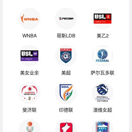
WNBA
哥斯LDB
美乙2
美女业余
美超
萨尔瓦多联
斐济联
印德联
澳维女超