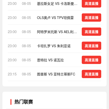
23:00
08-05
基拉斯女足
VS
卡洛斯曼努奇女足
高清直播
23:00
08-05
OLS奥卢
VS
TPV坦佩雷
高清直播
23:00
08-05
阿特罗米托斯
VS
AEL利马索尔
高清直播
23:00
08-05
卡坦扎罗
VS
朱利亚诺
高清直播
23:00
08-05
恩特拉
VS
诺瓦拉
高清直播
23:15
08-05
图普斯
VS
亚特兰蒂斯FC
高清直播
热门联赛