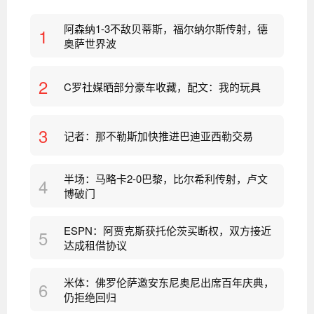
阿森纳1-3不敌贝蒂斯，福尔纳尔斯传射，德
1
奥萨世界波
2
C罗社媒晒部分豪车收藏，配文：我的玩具
3
记者：那不勒斯加快推进巴迪亚西勒交易
半场：马略卡2-0巴黎，比尔希利传射，卢文
4
博破门
ESPN：阿贾克斯获托伦茨买断权，双方接近
5
达成租借协议
米体：佛罗伦萨邀安东尼奥尼出席百年庆典，
6
仍拒绝回归